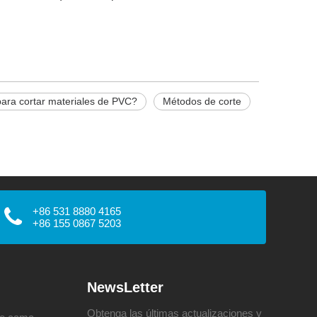
para cortar materiales de PVC?
Métodos de corte
+86 531 8880 4165
+86 155 0867 5203
NewsLetter
Obtenga las últimas actualizaciones y