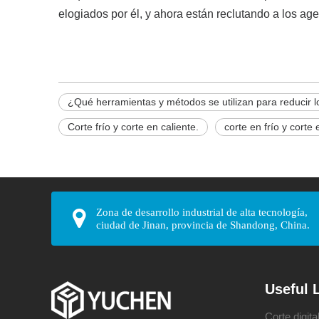
elogiados por él, y ahora están reclutando a los ag
¿Qué herramientas y métodos se utilizan para reducir 
Corte frío y corte en caliente.
corte en frío y corte 
Zona de desarrollo industrial de alta tecnología,
ciudad de Jinan, provincia de Shandong, China.
Useful 
Corte digita