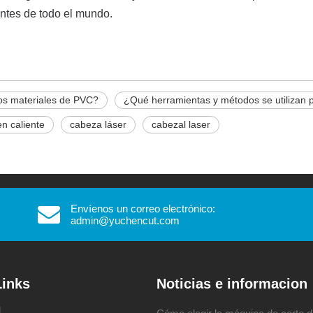
entes de todo el mundo.
los materiales de PVC?
¿Qué herramientas y métodos se utilizan 
en caliente
cabeza láser
cabezal laser
Envíenos un correo electrónico:
admin@yuchencut.com​​​​​​​
Links
Noticias e informacion
l